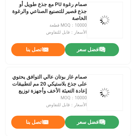
صمام رغوة PU مع جذع طويل أو
جذع قصير للتصنيع الصناعي والرغوة
غطاء رذاذ الهباء الجوي
الخاصة
MOQ：10000 قطعة
فوهة رذاذ الهباء الجوي
الأسعار：قابل للتفاوض
افضل سعر
اتصل بنا
صمام رش واقي من الشمس
صمام الرذاذ الرطب
صمام غاز بوتان عالي التوافق يحتوي
على جذع بلاستيكي 20 مم لتطبيقات
صمام رش الهباء الجوي
إعادة التعبئة الأخف وأجهزة توزيع
الغاز
MOQ：10000
الأسعار：قابل للتفاوض
عبوة ولاعة غاز البوتان
افضل سعر
اتصل بنا
غطاء رذاذ الأكسجين