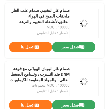
مشغل صمام ضخ الإطارات
صمام غاز التخييم، صمام علب الغاز
ملحقات الطبخ في الهواء
الطلق،لأنشطة التخييم والنزهة
مشغل صمام الشريط الملون
اليومية
MOQ：100000
الأسعار：قابل للتفاوض
أحذية جوارب تنظيف صمام محرك
افضل سعر
اتصل بنا
جهاز تشغيل صمام مزيل الروائح المضاد للبكتيريا للسيارات
صمام غاز البوتان الهوائي مع فوهة
آلة تعبئة الهباء الجوي
DNM ضد التسرب ، وتسامح الضغط
العالي ، والمواد المقاومة للكيماويات
للتخييم في فصل الشتاء والطبخ على
MOQ：100000 مجموعات
ارتفاعات عالية
الأسعار：قابل للتفاوض
افضل سعر
اتصل بنا