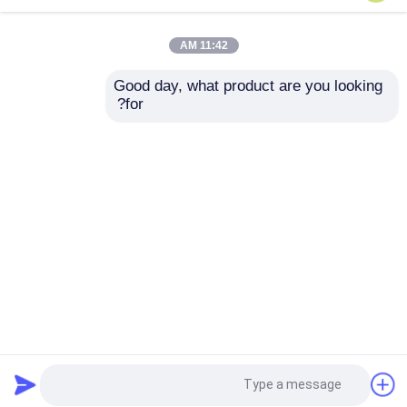
000 مجموعة في الشهر
والبلاستيك MDF مجموعة
من MDF مجموعة صمام
صمام تنشيط مع واحد
11:42 AM
التفعيل مع محرك مع
بوصة كأس تركيب أسفل
افضل سعر
افضل سعر
ديمبلز
Good day, what product are you looking 
for?
اتصل بنا
اتصل بنا
عرض المزيد
منزل
حول نا
اتصل بنا
Desktop Site
خريطة الموقع
Privacy Policy
جودة
صمام غاز البوتان
مصنع الصين.Copyright © 2026
Hebei Jincheng Aerosol Valve Manufacture. All
Rights Reserved.