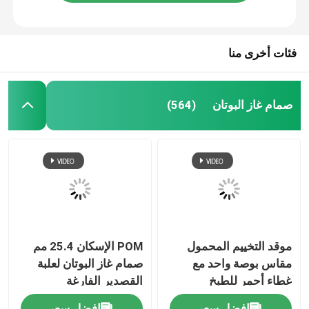
فئات أخرى منا
صمام غاز البوتان
(564)
موقد التخييم المحمول
POM الإسكان 25.4 مم
مقاس بوصة واحد مع
صمام غاز البوتان لعلبة
غطاء أحمر للطبخ
القصدير الفارغة
افضل سعر
افضل سعر