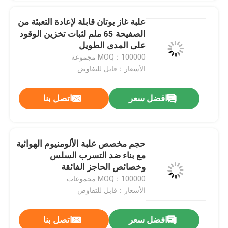
مشغل صمام ضخ الإطارات
علبة غاز بوتان قابلة لإعادة التعبئة من
الصفيحة 65 ملم لثبات تخزين الوقود
على المدى الطويل
مشغل صمام الشريط الملون
MOQ：100000 مجموعة
الأسعار：قابل للتفاوض
أحذية جوارب تنظيف صمام محرك
إرسال
افضل سعر
اتصل بنا
جهاز تشغيل صمام مزيل الروائح المضاد للبكتيريا للسيارات
حجم مخصص علبة الألومنيوم الهوائية
آلة تعبئة الهباء الجوي
مع بناء ضد التسرب السلس
وخصائص الحاجز الفائقة
MOQ：100000 مجموعات
الأسعار：قابل للتفاوض
افضل سعر
اتصل بنا