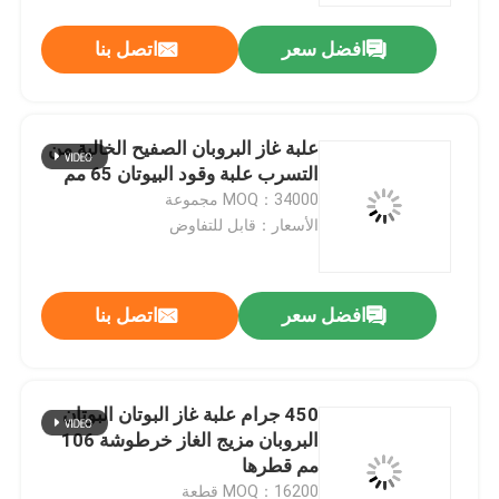
افضل سعر
اتصل بنا
علبة غاز البروبان الصفيح الخالية من
التسرب علبة وقود البيوتان 65 مم
MOQ：34000 مجموعة
الأسعار：قابل للتفاوض
افضل سعر
اتصل بنا
مسكن
450 جرام علبة غاز البوتان البوتان
منتجات
البروبان مزيج الغاز خرطوشة 106
مم قطرها
أشرطة فيديو
MOQ：16200 قطعة