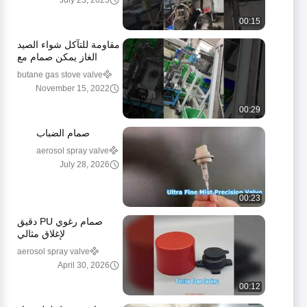
July 23, 2023
00:15
مقاومة للتآكل شواء الصيد
الغاز يمكن صمام مع
الفولاذ المقاوم للصدأ الربيع
butane gas stove valve
November 15, 2022
00:29
صمام الضباب
aerosol spray valve
July 28, 2026
00:23
صمام رغوي PU دقيق
لإغلاق مثالي
aerosol spray valve
April 30, 2026
00:12