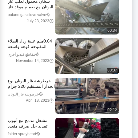
سخان محمول لعلب غاز
البوتان مع صمام موقد غاز
للطهي والشواء
butane gas stove valve
July 23, 2023
00:34
0.64ملم علبة رذاذ الطلاء
المفتوحة فوهة واسعة
لأوعية القصدير الثلجية
مقاطع فيديو أخرى
November 14, 2023
00:37
خرطوشة غاز البوتان نوع
الجدار المستقيم 220 جرام
سهلة النقل
خرطوشة غاز البوتان
April 18, 2023
02:12
مشغل مدمج مع أنبوب
تمديد حل صرف متعدد
الاستخدامات
folder sprayhead