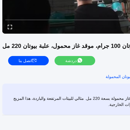
 علبة بيوتان 220 مل
دردشة
اتصل بنا
وتان المحمولة
اكتشف علبة البيوتان المقاومة للصدأ بسعة 100 جرام، وهي علبة موقد غاز محمولة بسعة 220 مل. مثالي للبيئات المرتفعة والباردة، هذا المزيج
رات الخارجية.