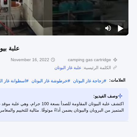
علبة بيوتان 100 جرام، موقد غاز محمول،
November 16, 2022
camping gas cartridge
الكلمة الرئيسية:
علبة غاز البوتان
العلامات:
#
زجاجة غاز البوتان
#
خرطوشة غاز البوتان
#
اسطوانة غاز الب
وصف الفيديو:
المتميز من البروبان والبيوتان يضمن أداءً موثوقًا. مثالية للتخييم والمغام