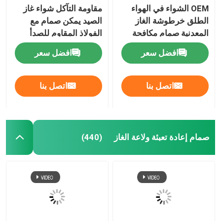
OEM الشواء في الهواء
مقاومة التآكل شواء غاز
مشغل صمام ضخ الإطارات
الطلق خرطوشة الغاز
الصيد يمكن صمام مع
المعدنية صمام مكافحة
الفولاذ المقاوم للصدأ
التسرب وخفيفة الوزن
الربيع
مشغل صمام الشريط الملون
افضل سعر
افضل سعر
أحذية جوارب تنظيف صمام محرك
اتصل بنا
اتصل بنا
جهاز تشغيل صمام مزيل الروائح المضاد للبكتيريا للسيارات
صمام إعادة تعبئة ولاعة الغاز
(440)
آلة تعبئة الهباء الجوي