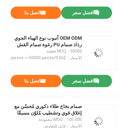
افضل سعر
اتصل بنا
OEM ODM أنبوب نوع الهباء الجوي
رذاذ صمام PU رغوة صمام القش
MOQ：50000 قطعة
الأسعار：$0.06/pieces >=50000 pieces
افضل سعر
اتصل بنا
مسكن
صمام بخاخ طلاء ذكوري مُحسّن مع
منتجات
إغلاق قوي وتشطيب مُلوّن مسبقًا
MOQ：100،000 مجموعة
أشرطة فيديو
الأسعار：قابل للتفاوض