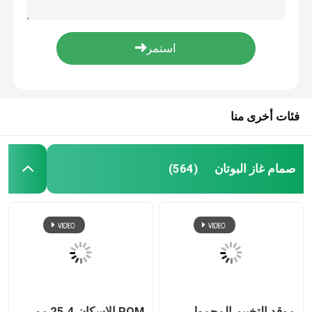
صمام المزلق WD 40
صمام الهباء الجوي المقنن
فئات أخرى منا
صمام رذاذ الجسم المزيل للشم
صمام رش الرغوة للحلاقة
صمام غاز البوتان
(564)
صمام الرذاذ لتنظيف الرغوة
كيس الهباء على الصمام
مشغل الهباء الجوي
موقد التخييم المحمول
POM الإسكان 25.4 مم