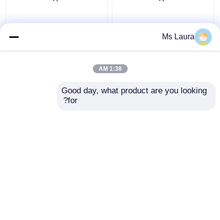
علبة غاز البيوتان المحمولة
فارغة مستقيمة الجدار
Ms Laura
من صفيح 65 مم لموقد
التخييم علبة غاز البوتان
غاز الشواء
معدن القصدير 65 مم
1:38 AM
القطر
افضل سعر
افضل سعر
Good day, what product are you looking 
for?
اتصل بنا
اتصل بنا
عرض المزيد
منزل
حول نا
اتصل بنا
Desktop Site
خريطة الموقع
Privacy Policy