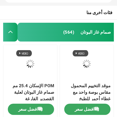
فئات أخرى منا
صمام غاز البوتان
(564)
موقد التخييم المحمول
POM الإسكان 25.4 مم
مقاس بوصة واحد مع
صمام غاز البوتان لعلبة
غطاء أحمر للطبخ
القصدير الفارغة
افضل سعر
افضل سعر