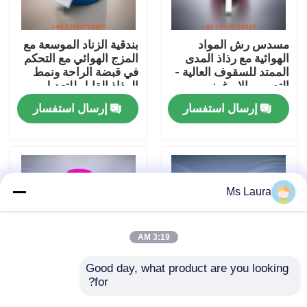
معلومات عنا
مسدس رش المواد
بندقية الزناد الموسعة مع
الهوائية مع رذاذ المدى
المزج الهوائي مع التحكم
الممتد للسقوف العالية -
في قبضة الراحة ونمط
جولة في المعمل
التصميم الايرغونومي ،
الرذاذ القابل للتعديل
التحكم الدقيق ، التوافق
إرسال استفسار
إرسال استفسار
العالمي
مراقبة الجودة
اتصل بنا
Ms Laura
أخبار
3:19 AM
حالات
Good day, what product are you looking 
for?
بخاخ زناد ايروسول بدقة
رذاذ إطلاق مضخة قابل
وصول مع فوهة قابلة
للتعديل مع مقبض
صمام غاز البوتان