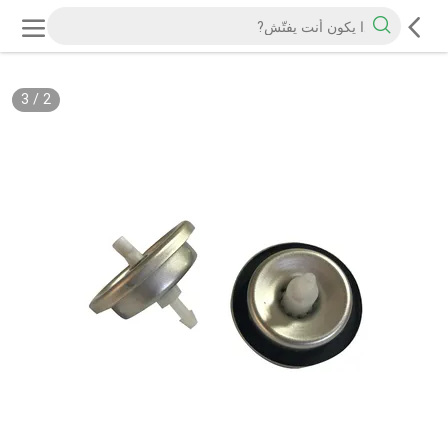
3
/
2