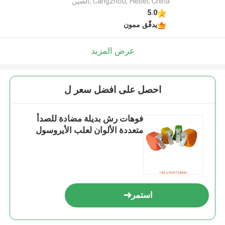
Cangzhou, Hebei, China ,الصين
5.0
يدقّق ممون
عرض المزيد
احصل على افضل سعر ل
فوهات رش بديلة مضادة للصدأ
متعددة الألوان لعلب الأيروسول
استمر