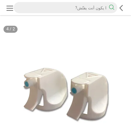
4
/
2