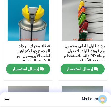
معلومات عنا
جولة في المعمل
مراقبة الجودة
رذاذ قابل للطي محمول
غطاء محرك الرذاذ
مع فوهة قابلة للتعديل
المدمج ذو الاتجاهين
وبناء PP دائم للاستخدام
لعلب الأيروسول مع
المتعدد الأغراض
التشتت المزدوج
اتصل بنا
إرسال استفسار
إرسال استفسار
أخبار
حالات
Ms Laura
صمام غاز البوتان