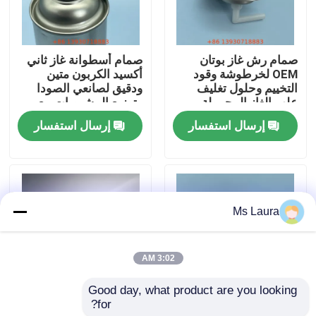
معلومات عنا
صمام رش غاز بوتان
صمام أسطوانة غاز ثاني
OEM لخرطوشة وقود
أكسيد الكربون متين
جولة في المعمل
التخييم وحلول تغليف
ودقيق لصانعي الصودا
علب الغاز المحمولة
وتوزيع المشروبات مع
ختم سهل الثقب
إرسال استفسار
إرسال استفسار
مراقبة الجودة
اتصل بنا
Ms Laura
أخبار
3:02 AM
حالات
Good day, what product are you looking 
for?
صمام غاز بوتان احترافي
صمام توزيع الهباء الجوي
صمام غاز البوتان