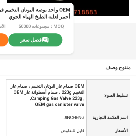
أحمر لعلبة الطبخ الهباء الجوي
MOQ：مجموعات 50000
الأ
افضل سعر
منتوج وصف
OEM صمام غاز البوتان التخييم ، صمام غاز
التخييم 223g ، صمام أسطوانة غاز OEM
تسليط الضوء:
,
Camping Gas Valve 223g
,
OEM gas canister valve
اسم العلامة التجارية
JINCHENG
الأسعار
قابل للتفاوض