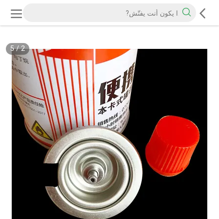
5
/
2