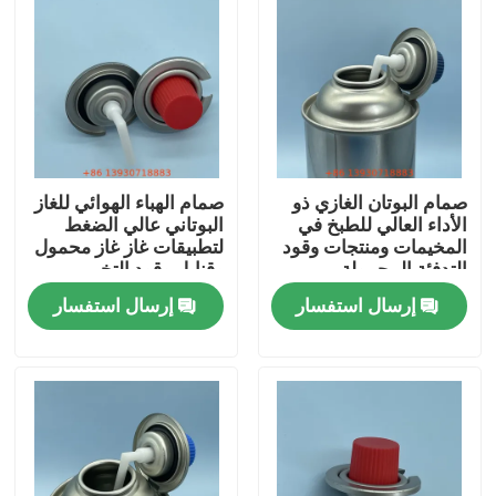
صمام البوتان الغازي ذو
صمام الهباء الهوائي للغاز
الأداء العالي للطبخ في
البوتاني عالي الضغط
المخيمات ومنتجات وقود
لتطبيقات غاز غاز محمول
التدفئة المحمولة
وقنابل وقود التخييم
إرسال استفسار
إرسال استفسار
مسكن
منتجات
أشرطة فيديو