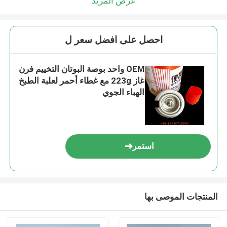
عرض المزيد
احصل على افضل سعر ل
OEM واحد بوصة البوتان التخييم فرن
غاز 223g مع غطاء أحمر لعلبة الطبخ
الهباء الجوي
استمر
المنتجات الموصى بها