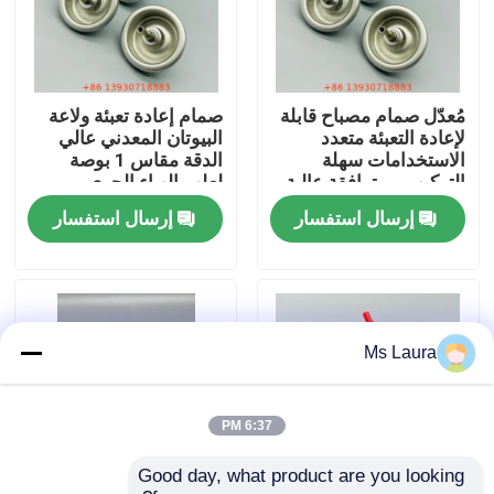
معلومات عنا
مُعدّل صمام مصباح قابلة
صمام إعادة تعبئة ولاعة
جولة في المعمل
لإعادة التعبئة متعدد
البيوتان المعدني عالي
الاستخدامات سهلة
الدقة مقاس 1 بوصة
التركيب، ومتوافقة عالية
لعلب الهباء الجوي
مراقبة الجودة
للسفر والاستخدام
إرسال استفسار
إرسال استفسار
اليومي
اتصل بنا
أخبار
Ms Laura
حالات
6:37 PM
Good day, what product are you looking 
صمام غاز البوتان