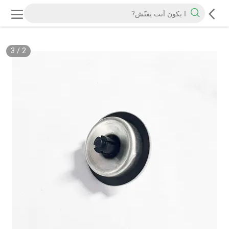
3
/
2