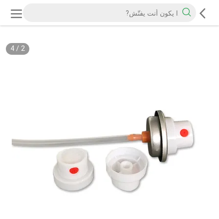
4
/
2