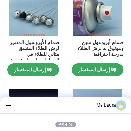
معلومات عنا
جولة في المعمل
صمام أيروسول متين
صمام الأيروسول المتميز
وموثوق به لرش الطلاء
لرش الطلاء المتسق
مراقبة الجودة
بدرجة احترافية
مثالي للطلاء في
السيارات والعمل بنفسك
والصناعة
إرسال استفسار
إرسال استفسار
اتصل بنا
أخبار
Ms Laura
حالات
4:46 AM
صمام غاز البوتان