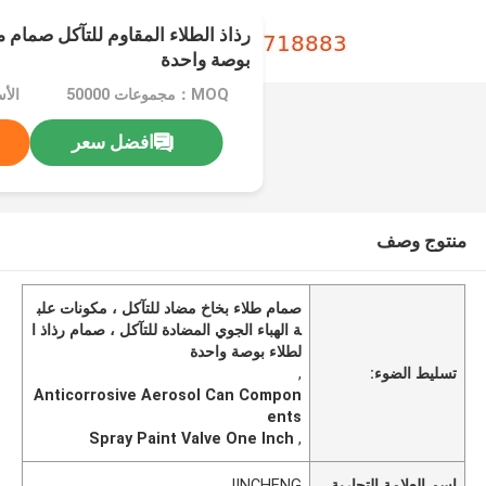
رذاذ الطلاء المقاوم للتآكل صمام م
بوصة واحدة
MOQ：مجموعات 50000
الأ
افضل سعر
منتوج وصف
صمام طلاء بخاخ مضاد للتآكل ، مكونات علب
ة الهباء الجوي المضادة للتآكل ، صمام رذاذ ا
لطلاء بوصة واحدة
تسليط الضوء:
,
Anticorrosive Aerosol Can Compon
ents
Spray Paint Valve One Inch
,
اسم العلامة التجارية
JINCHENG