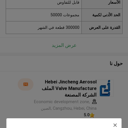
الأسعار
قابل للتفاوض
الحد الأدنى لكمية
مجموعات 50000
القدرة على العرض
300000 قطعة في الشهر
عرض المزيد
حول نا
Hebei Jincheng Aerosol
Valve Manufacture الملف
الشركة المصنعة
Economic development zone,
Cangzhou, Hebei, China ,الصين
5.0
يدقّق ممون