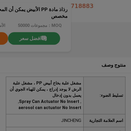
رذاذ مادة PP الأبيض يمكن أ
مخصص
MOQ：مجموعات 50000
الأ
افضل سعر
منتوج وصف
مشغل علبة بخاخ أبيض PP ، مشغل علبة
الرش لا يوجد إدراج ، يمكن للهباء الجوي أن
تسليط الضوء:
يعمل بدون إدخال
,
Spray Can Actuator No Insert
,
aerosol can actuator No Insert
اسم العلامة التجارية
JINCHENG