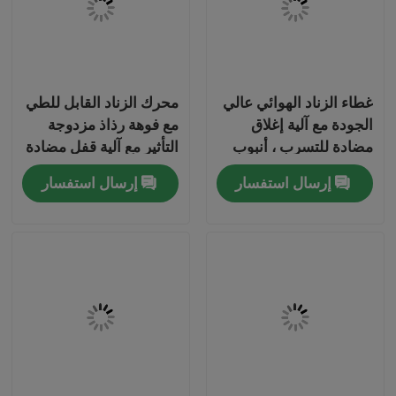
معلومات عنا
غطاء الزناد الهوائي عالي
محرك الزناد القابل للطي
جولة في المعمل
الجودة مع آلية إغلاق
مع فوهة رذاذ مزدوجة
مضادة للتسرب ، أنبوب
التأثير مع آلية قفل مضادة
مراقبة الجودة
تمديد متكامل ، وصمام
للتسرب وأنبوب تمديد
إرسال استفسار
إرسال استفسار
رش مزدوج الأفعال
متكامل
اتصل بنا
أخبار
حالات
صمام غاز البوتان