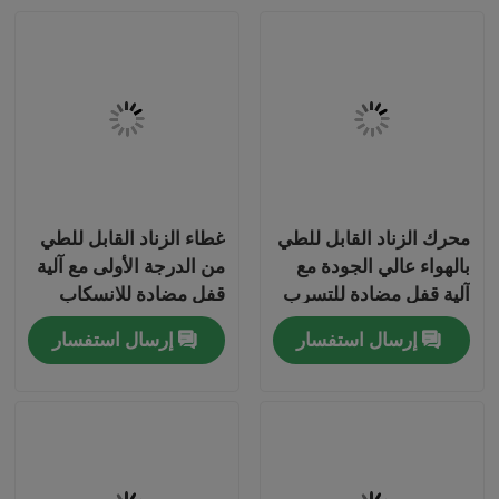
محرك الزناد القابل للطي
غطاء الزناد القابل للطي
بالهواء عالي الجودة مع
من الدرجة الأولى مع آلية
آلية قفل مضادة للتسرب
قفل مضادة للانسكاب
وأنبوب تمديد متكامل
وأنبوب تمديد متكامل
إرسال استفسار
إرسال استفسار
للرش مزدوج التأثير
مسكن
منتجات
أشرطة فيديو