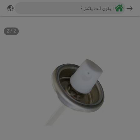
2
/
2