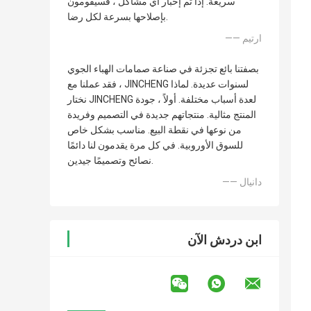
سريعة. إذا تم إخبار أي مشاكل ، فسيقومون
بإصلاحها بسرعة لكل رضا.
—— ارتيم
بصفتنا بائع تجزئة في صناعة صمامات الهباء الجوي
، فقد عملنا مع JINCHENG لسنوات عديدة. لماذا
نختار JINCHENG لعدة أسباب مختلفة. أولاً ، جودة
المنتج مثالية. منتجاتهم جديدة في التصميم وفريدة
من نوعها في نقطة البيع. مناسب بشكل خاص
للسوق الأوروبية. في كل مرة يقدمون لنا دائمًا
نصائح وتصميمًا جيدين.
—— دانيال
ابن دردش الآن