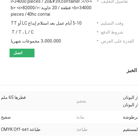
تفاصيل التغليف:
<i>34000 pieces / 20&#39;container ;</i>
<b>34000 قطعة / 20 حاوية ؛</b> <i>82000
pieces /40hc contai
وقت التسليم:
5-10 أيام عمل بعد استلام إيداع LC أو TT
شروط الدفع:
T / T ، L / C.
القدرة على العرض:
3،000،000 مجموعات شهريا
اتصل
شة غاز البوتان
قطرها 65 ملم
بحجم:
ز البوتان
الخرطوشة
مادة:
صفيح
لمستقيم
طباعة:
طباعة CMYK Off-set