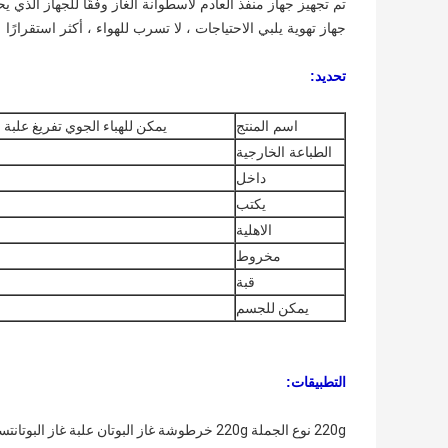
تم تجهيز جهاز منفذ العادم لأسطوانة الغاز وفقًا للجهاز الذي يحت
جهاز تهوية يلبي الاحتياجات ، لا تسرب للهواء ، أكثر استقرارًا
تحديد:
اسم المنتج
يمكن للهباء الجوي تفريغ علبة 
الطباعة الخارجية
داخل
يكتب
الاهلية
مخروط
قبة
يمكن للجسم
التطبيقات:
220g نوع الجملة 220g خرطوشة غاز البوتان علبة غاز البوتان
تست