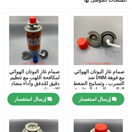
صمام غاز البوتان الهوائي
صمام غاز البوتان الهوائي
مع فوهة DNM ضد
لمكافحة اللهب مع تنظيم
التسرب ، وتسامح الضغط
دقيق للتدفق وأداء مضاد
العالي ، والمواد المقاومة
للانسداد
مسكن
للكيماويات للتخييم في
إرسال استفسار
إرسال استفسار
فصل الشتاء والطبخ على
ارتفاعات عالية
منتجات
أشرطة فيديو