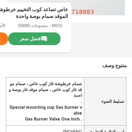
خاص تصاعد كوب التخييم خرطوشة ا
الموقد صمام بوصة واحدة
MOQ：مجموعات 50000
الأ
افضل سعر
منتوج وصف
صمام خرطوشة غاز كوب خاص ، صمام مو
قد غاز كوب خاص ، صمام موقد غاز بوصة و
احدة
تسليط الضوء:
,
Special mounting cup Gas burner v
alve
Gas Burner Valve One Inch
,
اسم العلامة التجارية
JINCHENG