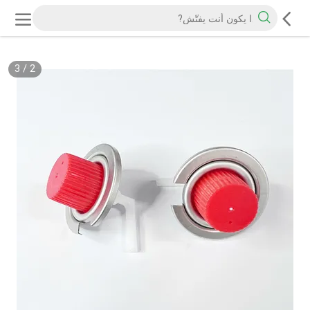
3
/
2