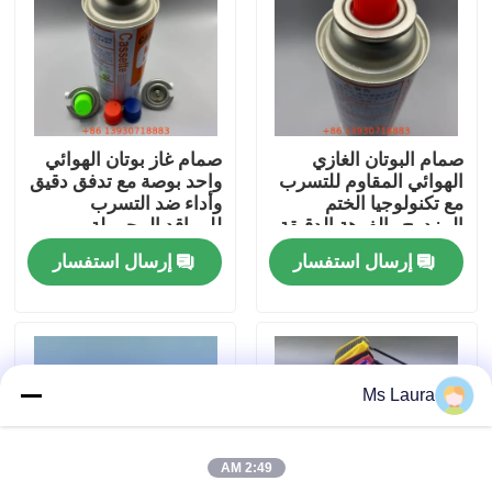
معلومات عنا
جولة في المعمل
صمام البوتان الغازي
صمام غاز بوتان الهوائي
الهوائي المقاوم للتسرب
واحد بوصة مع تدفق دقيق
مراقبة الجودة
مع تكنولوجيا الختم
وأداء ضد التسرب
المزدوج والفوهة الدقيقة
للمواقد المحمولة
لمواقد الكاسيت
إرسال استفسار
إرسال استفسار
اتصل بنا
أخبار
Ms Laura
حالات
2:49 AM
صمام غاز البوتان