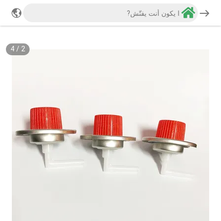
4
/
2