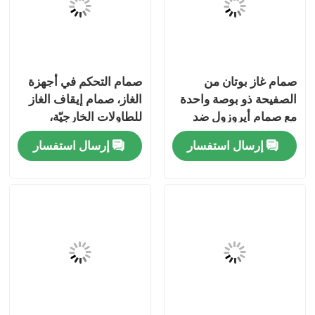
معلومات عنا
صمام غاز بوتان من
صمام التحكم في أجهزة
جولة في المعمل
الصفيحة ذو بوصة واحدة
الغاز، صمام إيقاف الغاز
مع صمام أيروزول ضد
للطاولات الخارجيّة،
مراقبة الجودة
التسرب للمواقد
صمام تنظيم تدفق الغاز
إرسال استفسار
إرسال استفسار
المحمولة
المقاوم للتآكل من
النحاس للاستخدام في
اتصل بنا
موقد الغاز الصغير
المحمول
أخبار
حالات
صمام غاز البوتان