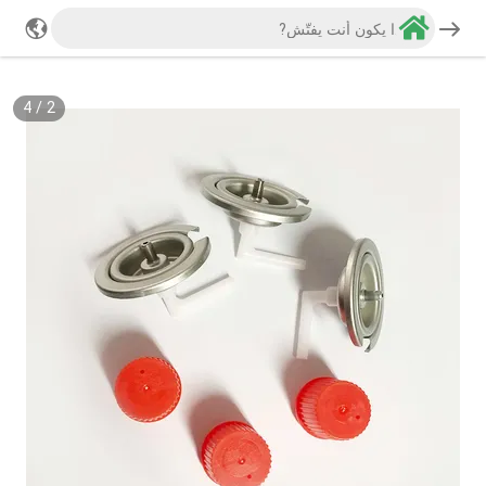
4
/
2