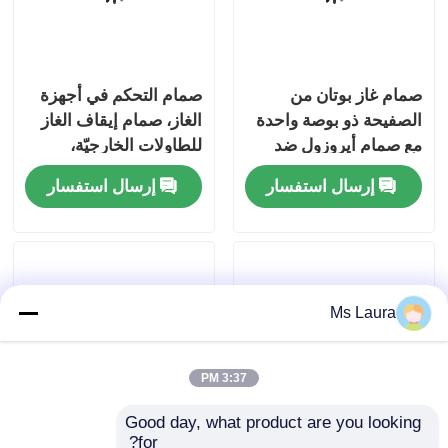
معلومات عنا
صمام غاز بوتان من
صمام التحكم في أجهزة
الصفيحة ذو بوصة واحدة
الغاز، صمام إيقاف الغاز
جولة في المعمل
مع صمام أيروزول ضد
للطاولات الخارجيّة،
التسرب للمواقد
صمام تنظيم تدفق الغاز
مراقبة الجودة
إرسال استفسار
إرسال استفسار
المحمولة
المقاوم للتآكل من
النحاس للاستخدام في
موقد الغاز الصغير
اتصل بنا
المحمول
أخبار
Ms Laura
حالات
3:37 PM
Good day, what product are you looking 
صمام غاز البوتان
for?
صمام غاز بوتان، صمام
صمام موقد غاز البوتان،