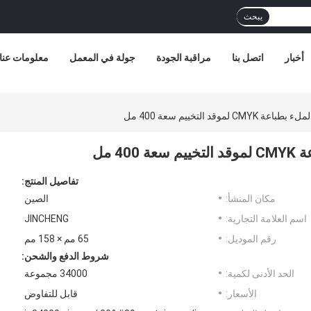
يبحث
أخبار
اتصل بنا
مراقبة الجودة
جولة في المعمل
معلومات عنا
موقد التخييم سعة 400 مل
4 مل
تفاصيل المنتج:
مكان المنشأ:
الصين
اسم العلامة التجارية:
JINCHENG
رقم الموديل:
65 مم × 158 مم
شروط الدفع والشحن:
الحد الأدنى لكمية:
34000 مجموعة
الأسعار:
قابل للتفاوض