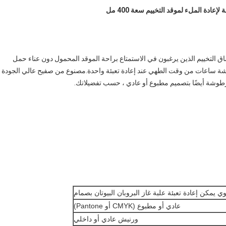
إعادة الملء لموقد التخييم سعة 400 مل
عشاق التخييم الذين يرغبون في الاستمتاع براحة الموقد المحمول دون عناء حمل
أن توفر هذه الخرطوشة ساعات من وقت الطهي عند إعادة تعبئة واحدة.مصنوع من صفيح عالي الجودة
رطوشة أيضًا بتصميم مطبوع أو عادي ، حسب تفضيلاتك.
ي يمكن إعادة تعبئة علبة غاز البروبان البيوتان بصمام
عادي أو مطبوع (CMYK أو Pantone)
ورنيش عادي أو داخلي