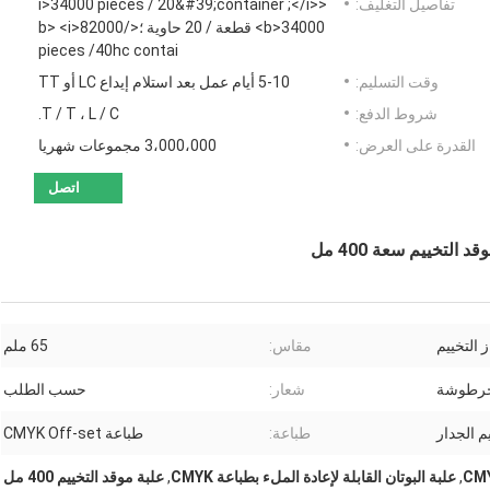
تفاصيل التغليف:
<i>34000 pieces / 20&#39;container ;</i>
<b>34000 قطعة / 20 حاوية ؛</b> <i>82000
pieces /40hc contai
وقت التسليم:
5-10 أيام عمل بعد استلام إيداع LC أو TT
شروط الدفع:
T / T ، L / C.
القدرة على العرض:
3،000،000 مجموعات شهريا
اتصل
 التخييم
مقاس:
65 ملم
الخرطوشة
شعار:
حسب الطلب
 الجدار
طباعة:
طباعة CMYK Off-set
,
علبة البوتان القابلة لإعادة الملء بطباعة CMYK
,
علبة موقد التخييم 400 مل