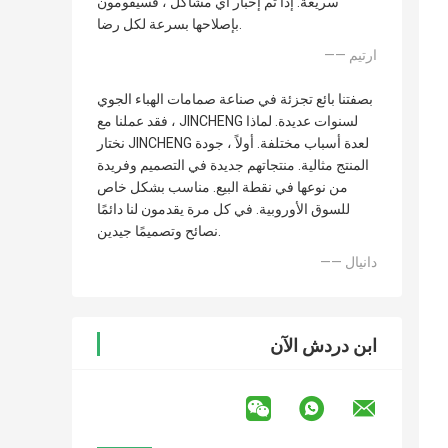
سريعة. إذا تم إخبار أي مشاكل ، فسيقومون
بإصلاحها بسرعة لكل رضا.
—— ارتيم
بصفتنا بائع تجزئة في صناعة صمامات الهباء الجوي
، فقد عملنا مع JINCHENG لسنوات عديدة. لماذا
نختار JINCHENG لعدة أسباب مختلفة. أولاً ، جودة
المنتج مثالية. منتجاتهم جديدة في التصميم وفريدة
من نوعها في نقطة البيع. مناسب بشكل خاص
للسوق الأوروبية. في كل مرة يقدمون لنا دائمًا
نصائح وتصميمًا جيدين.
—— دانيال
ابن دردش الآن