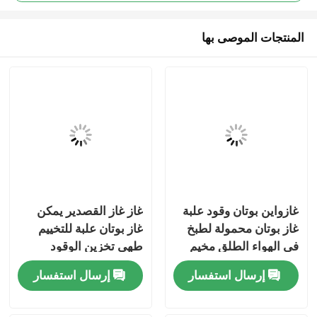
المنتجات الموصى بها
غازواين بوتان وقود علبة
غاز غاز القصدير يمكن
مسكن
غاز بوتان محمولة لطبخ
غاز بوتان علبة للتخييم
في الهواء الطلق مخيم
طهي تخزين الوقود
الموقد وتطبيقات تخزين
والتطبيقات الخارجية
منتجات
إرسال استفسار
إرسال استفسار
الوقود
المحمولة
أشرطة فيديو