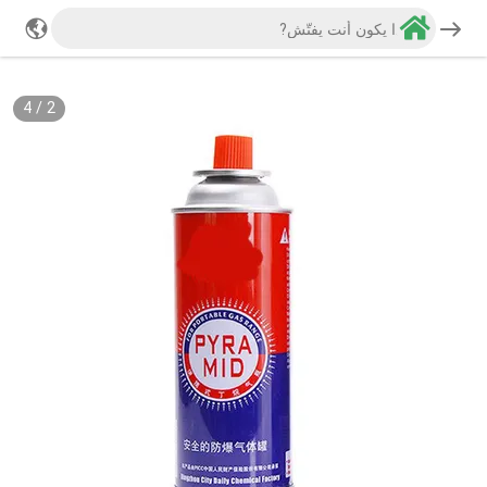
4
/
2