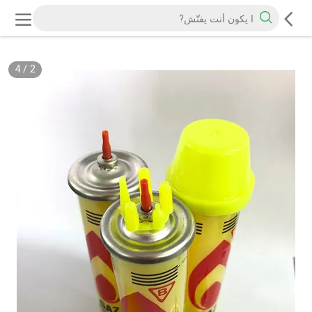
4
/
2