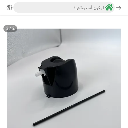
3
/
2