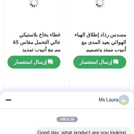
معلومات عنا
مسدس رذاذ إطلاق الهباء
غطاء بخاخ بلاستيكي
جولة في المعمل
الهوائي بعيد المدى مع
عالي التحمل مقاس 65
أنبوب ممتد وتصميم
مم مع أنبوب تمديد
مراقبة الجودة
إرغونومي للسقوف
لتطبيقات الرش
إرسال استفسار
إرسال استفسار
العالية
المستهدفة
اتصل بنا
أخبار
Ms Laura
حالات
6:39 AM
صمام غاز البوتان
Good day, what product are you looking 