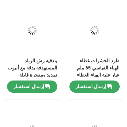
طرد الحشرات غطاء
بندقية رش الزناد
الهباء القياسي 65 ملم
المستهدفة بدقة مع أنبوب
عيار علبة الهباء الغطاء
تمديد ومفجرة قابلة
العلوي للاستخدام
للتعديل لعلب الأيروسول
إرسال استفسار
إرسال استفسار
المنزلي والصناعي طرد
مسكن
الحشرات رش
منتجات
أشرطة فيديو