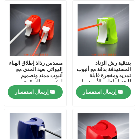
بندقية رش الزناد
مسدس رذاذ إطلاق الهباء
المستهدفة بدقة مع أنبوب
الهوائي بعيد المدى مع
تمديد ومفجرة قابلة
أنبوب ممتد وتصميم
للتعديل لعلب الأيروسول
إرغونومي للسقوف
العالية
إرسال استفسار
إرسال استفسار
مسكن
منتجات
أشرطة فيديو