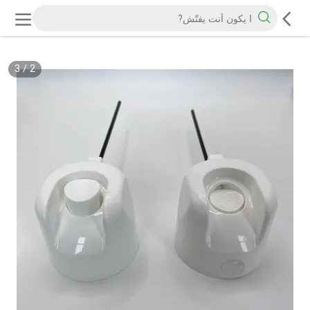
3
/
2