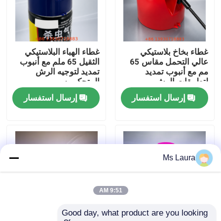
معلومات عنا
غطاء بخاخ بلاستيكي
غطاء الهباء البلاستيكي
جولة في المعمل
عالي التحمل مقاس 65
الثقيل 65 ملم مع أنبوب
مم مع أنبوب تمديد
تمديد لتوجيه الرش
لتطبيقات الرش
المتحكم به
مراقبة الجودة
المستهدفة
إرسال استفسار
إرسال استفسار
اتصل بنا
أخبار
Ms Laura
حالات
9:51 AM
Good day, what product are you looking 
صمام غاز البوتان