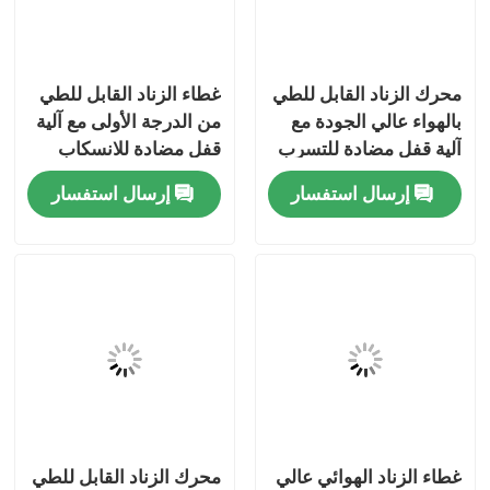
محرك الزناد القابل للطي
غطاء الزناد القابل للطي
بالهواء عالي الجودة مع
من الدرجة الأولى مع آلية
آلية قفل مضادة للتسرب
قفل مضادة للانسكاب
وأنبوب تمديد متكامل
وأنبوب تمديد متكامل
إرسال استفسار
إرسال استفسار
للرش مزدوج التأثير
مسكن
منتجات
غطاء الزناد الهوائي عالي
محرك الزناد القابل للطي
أشرطة فيديو