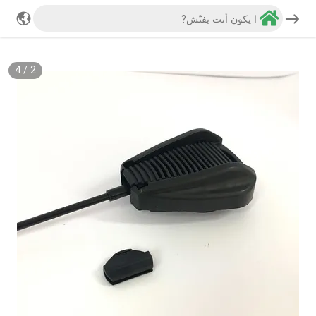
4
/
2