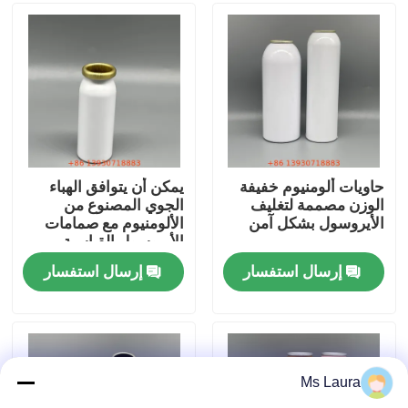
معلومات عنا
جولة في المعمل
مراقبة الجودة
حاويات ألومنيوم خفيفة
يمكن أن يتوافق الهباء
الوزن مصممة لتغليف
الجوي المصنوع من
الأيروسول بشكل آمن
الألومنيوم مع صمامات
اتصل بنا
الأيروسول القياسية
وأغطية الرش
إرسال استفسار
إرسال استفسار
أخبار
حالات
Ms Laura
صمام غاز البوتان