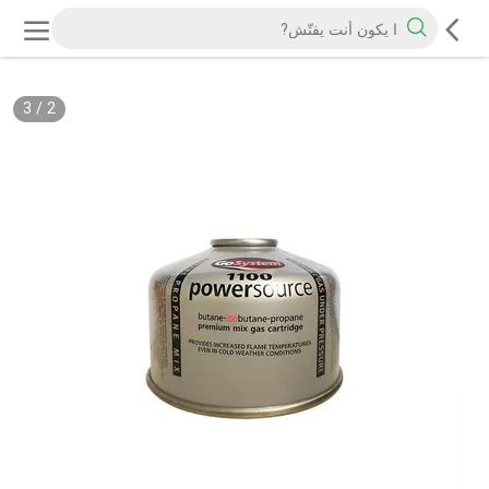
3
/
2