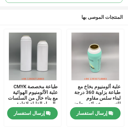
المنتجات الموصى بها
علبة ألومنيوم بخاخ مع
طباعة مخصصة CMYK
مسكن
طباعة بزاوية 360 درجة
علبة الألومنيوم الهوائية
لبناء سلس مقاوم
مع بناء خال من السلسات
للتسرب وخصائص حاجز
والمواد القابلة لإعادة
منتجات
فائقة
التدوير بشكل لا نهائي
إرسال استفسار
إرسال استفسار
أشرطة فيديو