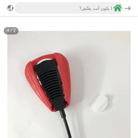
4
/
2