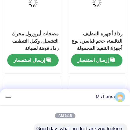
معلومات عنا
رذاذ أجهزة التنظيف
مضخات أيروزول محرك
جولة في المعمل
الدقيقة، حجم قياسي، نوع
التشغيل، وكيل التنظيف
أجهزة التنفيذ المحمولة
رذاذ فوهة لصيانة
مراقبة الجودة
للاستخدام في التشحيم
الميكانيكية الصناعية
إرسال استفسار
إرسال استفسار
والتطهير
اتصل بنا
أخبار
Ms Laura
حالات
6:15 AM
صمام غاز البوتان
Good day, what product are you looking 