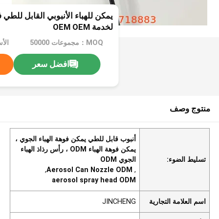
يمكن للهباء الأنبوبي القابل للطي 
لخدمة OEM OEM
MOQ：مجموعات 50000
الأ
افضل سعر
منتوج وصف
أنبوب قابل للطي يمكن فوهة الهباء الجوي ،
يمكن فوهة الهباء ODM ، رأس رذاذ الهباء
تسليط الضوء:
الجوي ODM
,
Aerosol Can Nozzle ODM
,
aerosol spray head ODM
اسم العلامة التجارية
JINCHENG