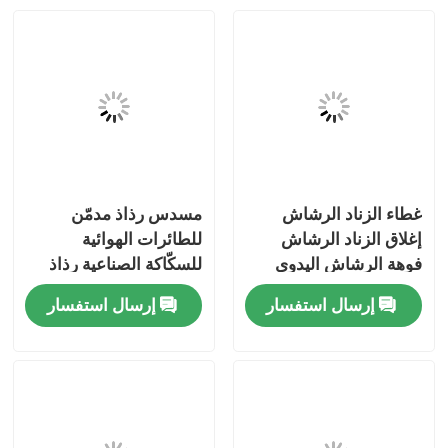
غطاء الزناد الرشاش
مسدس رذاذ مدمّن
إغلاق الزناد الرشاش
للطائرات الهوائية
فوهة الرشاش اليدوي
للسكّاكة الصناعية رذاذ
لمنتجات التنظيف المنزلية
السائل
إرسال استفسار
إرسال استفسار
حلول العناية بالحديقة
مسكن
وتطبيقات إعطاء السوائل
التجميلية
منتجات
أشرطة فيديو