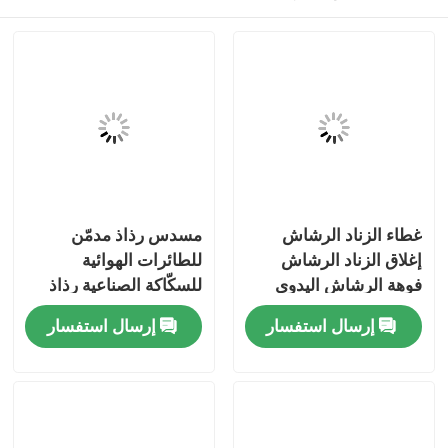
غطاء الزناد الرشاش
مسدس رذاذ مدمّن
إغلاق الزناد الرشاش
للطائرات الهوائية
فوهة الرشاش اليدوي
للسكّاكة الصناعية رذاذ
لمنتجات التنظيف المنزلية
السائل
مسكن
إرسال استفسار
إرسال استفسار
حلول العناية بالحديقة
وتطبيقات إعطاء السوائل
منتجات
التجميلية
أشرطة فيديو