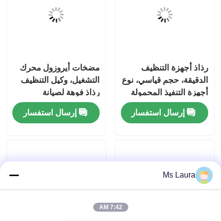
معلومات عنا
جولة في المعمل
رذاذ أجهزة التنظيف
مضخات أيروزول محرك
الدقيقة، حجم قياسي، نوع
التشغيل، وكيل التنظيف
مراقبة الجودة
أجهزة التنفيذ المحمولة
رذاذ فوهة لصيانة
للاستخدام في التشحيم
الميكانيكية الصناعية
إرسال استفسار
إرسال استفسار
والتطهير
اتصل بنا
أخبار
Ms Laura
حالات
7:42 AM
صمام غاز البوتان