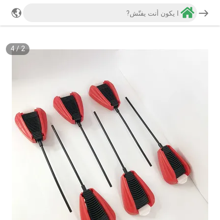
4
/
2