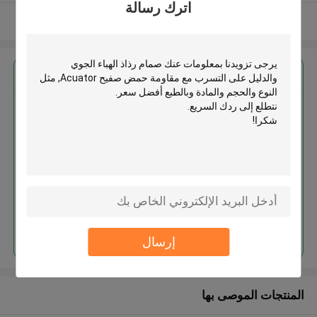
اترك رسالة
عرض المزيد
احصل على افضل سعر ل
صمام رذاذ الهباء الجوي والدليل على
التسرب مع مقاومة حمض صفيح
Acuator
استمر
إرسال
المنتجات الموصى بها