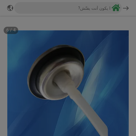
6
/
5