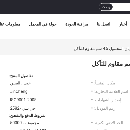
يبحث
أخبار
اتصل بنا
مراقبة الجودة
جولة في المعمل
معلومات عنا
 4.5 سم مقاوم للتآكل
تفاصيل المنتج:
مكان المنشأ:
خبي ، الصين
اسم العلامة التجارية:
JinCheng
إصدار الشهادات:
ISO9001-2008
رقم الموديل:
جي سي -2582
شروط الدفع والشحن:
الحد الأدنى لكمية:
مجموعات 50000