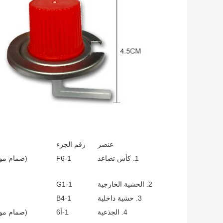
عنصر
رقم الجزء
1. كأس ​​تصاعد
1-F6
(صمام موق
2. الحشية الخارجية
1-G1
3. حشية داخلية
1-B4
4. الجذعية
1-أ6
(صمام موق