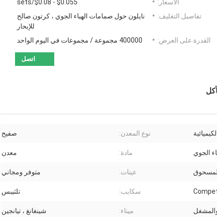
الأسعار:
$0.055 - $0.08/sets
تفاصيل التغليف:
نايلون حول صمامات الهباء الجوي ، كرتون صالح
للإبحار
القدرة على العرض:
400000 مجموعة / مجموعات في اليوم الواحد
اتصل
لكيميائية
نوع المعدن:
صفيح
اء الجوي
مادة:
معدن
لمسحوق
عينات:
متوفر ومجاني
Compet
سكايب:
تلثيبس
والمشغل
ميناء:
شينغانغ ، تيانجين