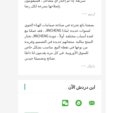
سريعة. إذا تم إخبار أي مشاكل ، فسيقومون
بإصلاحها بسرعة لكل رضا.
—— ارتيم
بصفتنا بائع تجزئة في صناعة صمامات الهباء الجوي
، فقد عملنا مع JINCHENG لسنوات عديدة. لماذا
نختار JINCHENG لعدة أسباب مختلفة. أولاً ، جودة
المنتج مثالية. منتجاتهم جديدة في التصميم وفريدة
من نوعها في نقطة البيع. مناسب بشكل خاص
للسوق الأوروبية. في كل مرة يقدمون لنا دائمًا
نصائح وتصميمًا جيدين.
—— دانيال
ابن دردش الآن