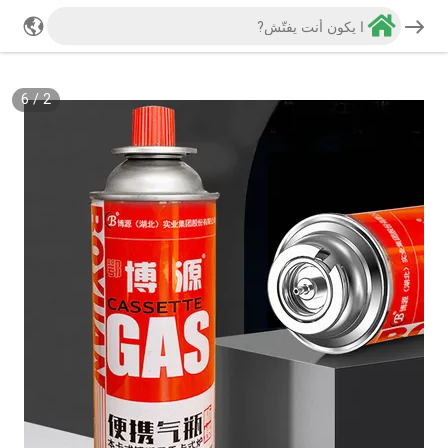
6
/
2