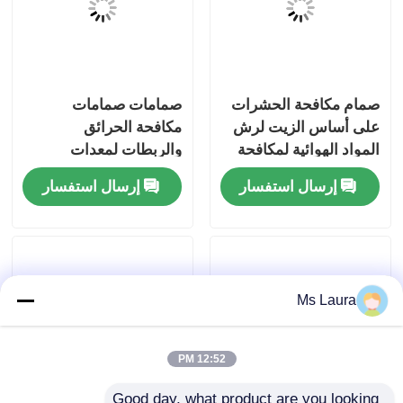
معلومات عنا
صمام مكافحة الحشرات
صمامات صمامات
جولة في المعمل
على أساس الزيت لرش
مكافحة الحرائق
المواد الهوائية لمكافحة
والربطات لمعدات
مراقبة الجودة
الآفات ، مكون التوزيع
السلامة الصناعية،
إرسال استفسار
إرسال استفسار
الدقيق لتطبيقات مكافحة
مكونات اتصال الضغط
الآفات المنزلية والزراعية
الدائم لنظم حماية
اتصل بنا
الحرائق الطارئة
أخبار
Ms Laura
حالات
12:52 PM
صمام غاز البوتان
Good day, what product are you looking 