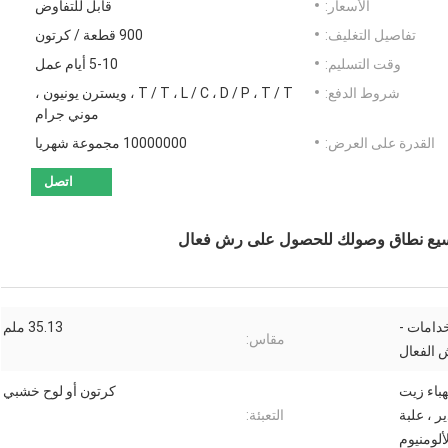
الأسعار:
قابل للتفاوض
تفاصيل التغليف:
900 قطعة / كرتون
وقت التسليم:
5-10 أيام عمل
شروط الدفع:
T / T ، L / C ، D / P ، T / T ، ويسترن يونيون ،
موني جرام
القدرة على العرض:
10000000 مجموعة شهريا
اتصل
توسيع نطاق وصولك للحصول على رش فعال
خدامات -
35.13 ملم
مقاس:
 الفعال
هباء زيت
كرتون أو لوح خشبي
ر ، علبة
التعبئة:
ألومنيوم