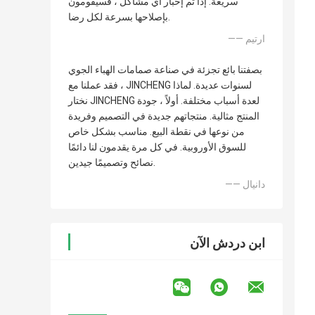
سريعة. إذا تم إخبار أي مشاكل ، فسيقومون
بإصلاحها بسرعة لكل رضا.
—— ارتيم
بصفتنا بائع تجزئة في صناعة صمامات الهباء الجوي
، فقد عملنا مع JINCHENG لسنوات عديدة. لماذا
نختار JINCHENG لعدة أسباب مختلفة. أولاً ، جودة
المنتج مثالية. منتجاتهم جديدة في التصميم وفريدة
من نوعها في نقطة البيع. مناسب بشكل خاص
للسوق الأوروبية. في كل مرة يقدمون لنا دائمًا
نصائح وتصميمًا جيدين.
—— دانيال
ابن دردش الآن