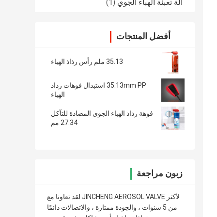
آلة تعبئة الهباء الجوي
(1)
أفضل المنتجات
35.13 ملم رأس رذاذ الهباء
35.13mm PP استبدال فوهات رذاذ
الهباء
فوهة رذاذ الهباء الجوي المضادة للتآكل
27.34 مم
زبون مراجعة
لقد تعاونا مع JINCHENG AEROSOL VALVE لأكثر
من 5 سنوات ، والجودة ممتازة ، والاتصالات دائمًا