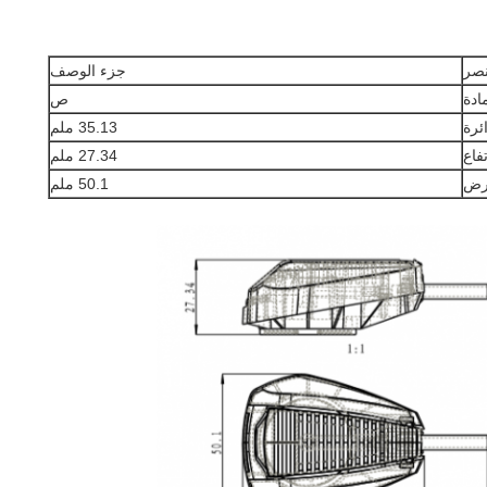
صر
جزء الوصف
ادة
ص
ئرة
35.13 ملم
فاع
27.34 ملم
رض
50.1 ملم